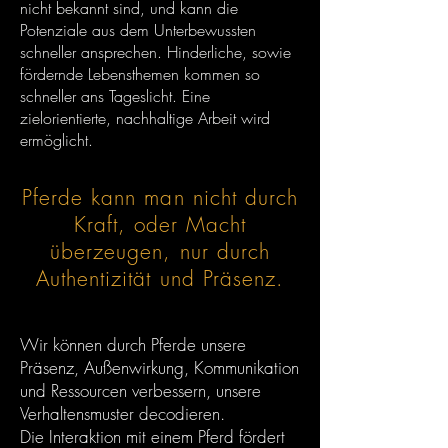
nicht bekannt sind, und kann die
Potenziale aus dem Unterbewussten
schneller ansprechen. Hinderliche, sowie
fördernde Lebensthemen kommen so
schneller ans Tageslicht. Eine
zielorientierte, nachhaltige Arbeit wird
ermöglicht.
Pferde kann man nicht durch
Kraft, oder Macht
überzeugen, nur durch
Authentizität und Präsenz.
Wir können durch Pferde unsere
Präsenz, Außenwirkung, Kommunikation
und Ressourcen verbessern, unsere
Verhaltensmuster decodieren.
Die Interaktion mit einem Pferd fördert