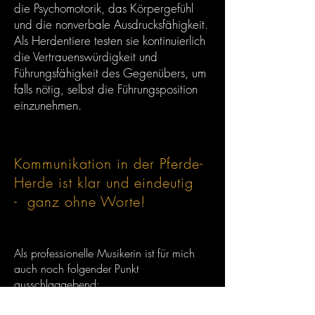
die Psychomotorik, das Körpergefühl
und die nonverbale Ausdrucksfähigkeit.
Als Herdentiere testen sie kontinuierlich
die Vertrauenswürdigkeit und
Führungsfähigkeit des Gegenübers, um
falls nötig, selbst die Führungsposition
einzunehmen.
Kommunikation in der Pferde-
Herde ist klar und eindeutig
- ganz ohne Worte!
Als professionelle Musikerin ist für mich
auch noch folgender Punkt
ausschlaggebend:
Musik ist Kommunikation. Nonverbale