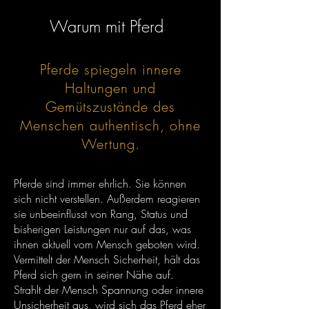
Warum mit Pferd
Pferde spiegeln innere
Haltungen und
Gemütszustände des
Menschen authentisch, ohne
Wertung.
Pferde sind immer ehrlich. Sie können
sich nicht verstellen. Außerdem reagieren
sie unbeeinflusst von Rang, Status und
bisherigen Leistungen nur auf das, was
ihnen aktuell vom Mensch geboten wird.
Vermittelt der Mensch Sicherheit, hält das
Pferd sich gern in seiner Nähe auf.
Strahlt der Mensch Spannung oder innere
Unsicherheit aus, wird sich das Pferd eher