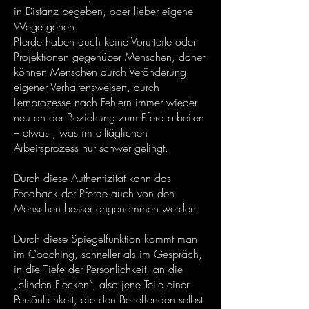
in Distanz begeben, oder lieber eigene
Wege gehen.
Pferde haben auch keine Vorurteile oder
Projektionen gegenüber Menschen, daher
können Menschen durch Veränderung
eigener Verhaltensweisen, durch
Lernprozesse nach Fehlern immer wieder
neu an der Beziehung zum Pferd arbeiten
– etwas , was im alltäglichen
Arbeitsprozess nur schwer gelingt.
Durch diese Authentizität kann das
Feedback der Pferde auch von den
Menschen besser angenommen werden.
Durch diese Spiegelfunktion kommt man
im Coaching, schneller als im Gespräch,
in die Tiefe der Persönlichkeit, an die
„blinden Flecken“, also jene Teile einer
Persönlichkeit, die den Betreffenden selbst